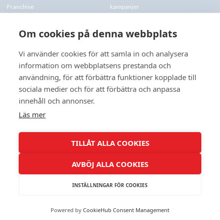
Franchise
kampanjer
Blogg
kontakt-oss
Om cookies på denna webbplats
Företagskund & Utbildning
FAQs
Vi använder cookies för att samla in och analysera
information om webbplatsens prestanda och
CONTACTS
användning, för att förbättra funktioner kopplade till
+46 070 0122 333
sociala medier och för att förbättra och anpassa
Företagsvägen 10, 227 61 Lund
innehåll och annonser.
Lund@speedyphonefix.net
Läs mer
FOLLOW US
TILLÅT ALLA COOKIES
AVBÖJ ALLA COOKIES
INSTÄLLNINGAR FÖR COOKIES
All Rights Reserved ©
2026
Powered by
CookieHub Consent Management