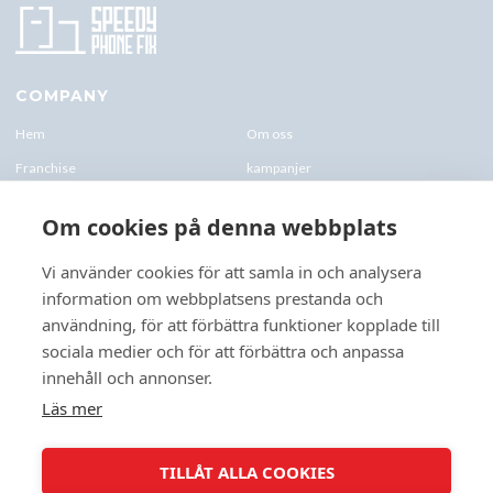
COMPANY
Hem
Om oss
Franchise
kampanjer
Blogg
kontakt-oss
Om cookies på denna webbplats
Företagskund & Utbildning
FAQs
Vi använder cookies för att samla in och analysera
information om webbplatsens prestanda och
CONTACTS
användning, för att förbättra funktioner kopplade till
+46 070 0122 333
sociala medier och för att förbättra och anpassa
Företagsvägen 10, 227 61 Lund
innehåll och annonser.
Lund@speedyphonefix.net
Läs mer
FOLLOW US
TILLÅT ALLA COOKIES