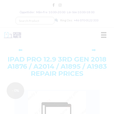
Öppettider: Mån‑Fre 10:00‑20:00 Lör‑Sön 10:00‑18:00
Ring Oss:
+46 070 0122 333
TOGGL
⬅
➡
IPAD PRO 12.9 3RD GEN 2018
A1876 / A2014 / A1895 / A1983
REPAIR PRICES
- 0%