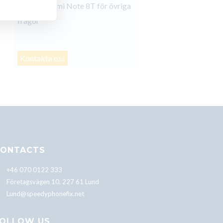
Xiaomi Redmi Note 8T för övriga
frågor
Kontakta oss
ONTACTS
+46 070 0122 333
Företagsvägen 10, 227 61 Lund
Lund@speedyphonefix.net
OLLOW US