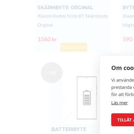
SKÄRMBYTE ORGINAL
BYT
Xiaomi Redmi Note 8T Skärmbyte
Xiaom
Orginal
högta
1560 kr
590
Boka en tid
Om coo
- 0%
Vi använde
prestanda o
för att för
Läs mer
TILLÅT
BATTERIBYTE