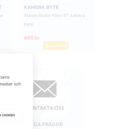
T
KAMERA BYTE
av
Xiaomi Redmi Note 8T kamera
byte
690 kr
Boka en tid
tsens
 medier och
R COOKIES
FÖR ÖVRIGA FRÅGOR