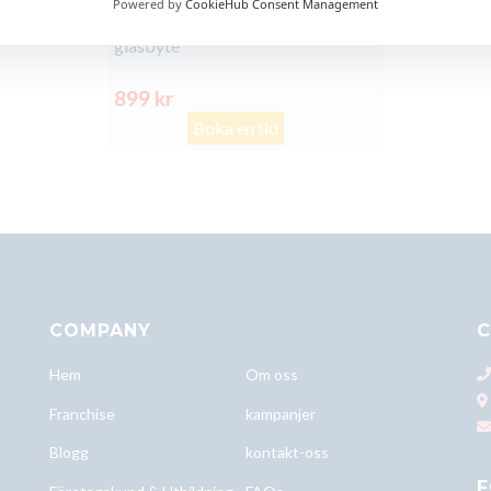
Powered by
CookieHub Consent Management
Xiaomi Redmi Note 8T baksida
glasbyte
899 kr
Boka en tid
COMPANY
C
Hem
Om oss
Franchise
kampanjer
Blogg
kontakt-oss
F