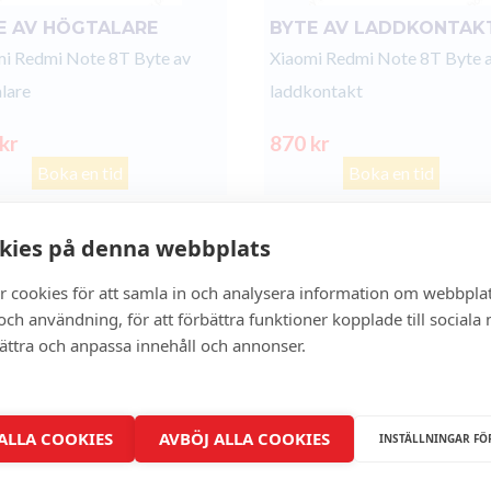
E AV HÖGTALARE
BYTE AV LADDKONTAK
i Redmi Note 8T Byte av
Xiaomi Redmi Note 8T Byte 
lare
laddkontakt
 kr
870 kr
Boka en tid
Boka en tid
kies på denna webbplats
- 0%
r cookies för att samla in och analysera information om webbpla
ch användning, för att förbättra funktioner kopplade till sociala
bättra och anpassa innehåll och annonser.
 ALLA COOKIES
AVBÖJ ALLA COOKIES
INSTÄLLNINGAR FÖ
BAKSIDA GLASBYTE