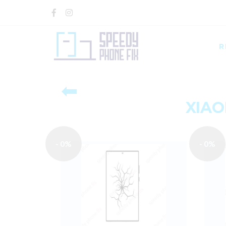
R
⬅
XIAO
- 0%
- 0%