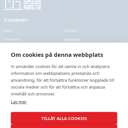
COMPANY
Hem
Om oss
Franchise
kampanjer
Blogg
kontakt-oss
Om cookies på denna webbplats
Företagskund & Utbildning
FAQs
Vi använder cookies för att samla in och analysera
information om webbplatsens prestanda och
CONTACTS
användning, för att förbättra funktioner kopplade till
+46 070 0122 333
sociala medier och för att förbättra och anpassa
Företagsvägen 10, 227 61 Lund
innehåll och annonser.
Lund@speedyphonefix.net
Läs mer
FOLLOW US
TILLÅT ALLA COOKIES