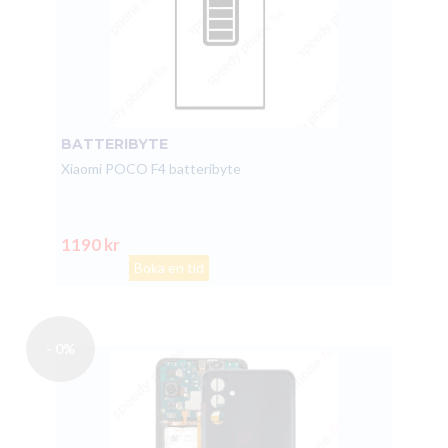
BATTERIBYTE
Xiaomi POCO F4 batteribyte
1190 kr
Boka en tid
- 0%