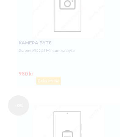
KAMERA BYTE
Xiaomi POCO F4 kamera byte
980 kr
Boka en tid
- 0%