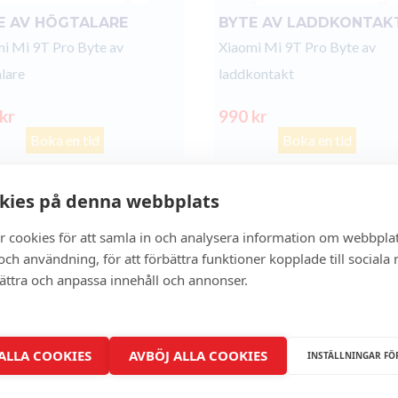
E AV HÖGTALARE
BYTE AV LADDKONTAK
i Mi 9T Pro Byte av
Xiaomi Mi 9T Pro Byte av
lare
laddkontakt
 kr
990 kr
Boka en tid
Boka en tid
kies på denna webbplats
- 0%
r cookies för att samla in och analysera information om webbpla
ch användning, för att förbättra funktioner kopplade till sociala
bättra och anpassa innehåll och annonser.
 ALLA COOKIES
AVBÖJ ALLA COOKIES
INSTÄLLNINGAR FÖ
BAKSIDA GLASBYTE