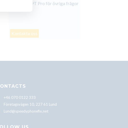
Xiaomi Mi 9T Pro för övriga frågor
Kontakta oss
ONTACTS
+46 070 0122 333
Företagsvägen 10, 227 61 Lund
Lund@speedyphonefix.net
OLLOW US