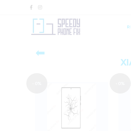
R
⬅
XI
- 0%
- 0%