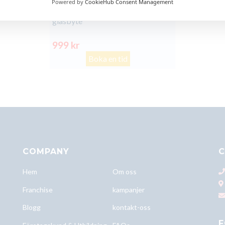
Powered by
CookieHub Consent Management
Xiaomi Mi 9T Pro baksida
glasbyte
999 kr
Boka en tid
COMPANY
C
Hem
Om oss
Franchise
kampanjer
Blogg
kontakt-oss
F