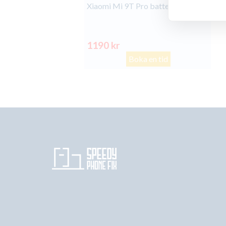
Xiaomi Mi 9T Pro batteribyte
1190 kr
Boka en tid