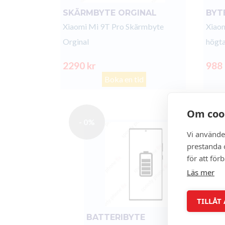
SKÄRMBYTE ORGINAL
BYT
Xiaomi Mi 9T Pro Skärmbyte
Xiaom
Orginal
högta
2290 kr
988
Boka en tid
Om coo
- 0%
Vi använde
prestanda o
för att för
Läs mer
TILLÅT
BATTERIBYTE