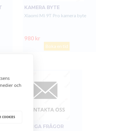
T
KAMERA BYTE
Xiaomi Mi 9T Pro kamera byte
980 kr
Boka en tid
tsens
 medier och
R COOKIES
FÖR ÖVRIGA FRÅGOR