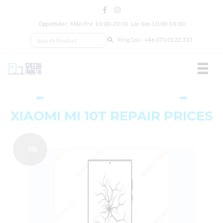
Öppettider: Mån‑Fre 10:00‑20:00 Lör‑Sön 10:00‑18:00
Ring Oss:
+46 070 0122 333
TOGGL
⬅
➡
XIAOMI MI 10T REPAIR PRICES
- 0%