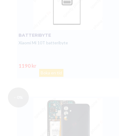
BATTERIBYTE
Xiaomi Mi 10T batteribyte
1190 kr
Boka en tid
- 0%