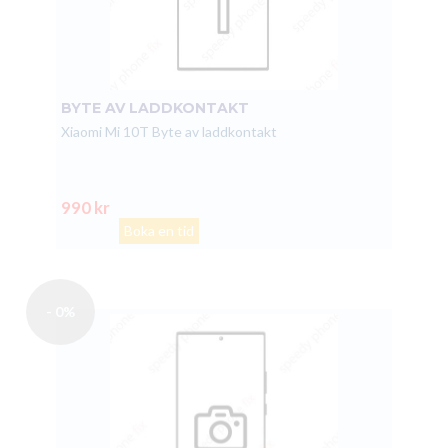
BYTE AV LADDKONTAKT
Xiaomi Mi 10T Byte av laddkontakt
990 kr
Boka en tid
- 0%