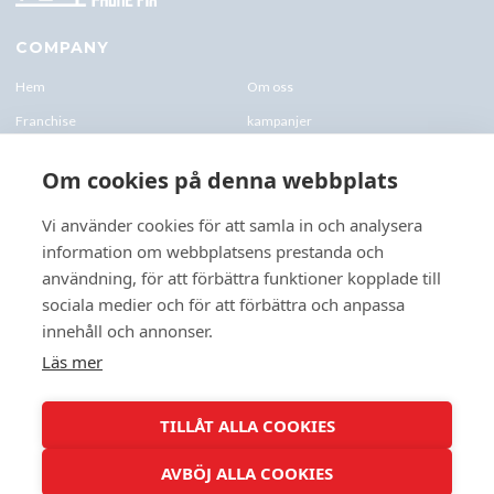
COMPANY
Hem
Om oss
Franchise
kampanjer
Blogg
kontakt-oss
Om cookies på denna webbplats
Företagskund & Utbildning
FAQs
Vi använder cookies för att samla in och analysera
information om webbplatsens prestanda och
CONTACTS
användning, för att förbättra funktioner kopplade till
+46 070 0122 333
sociala medier och för att förbättra och anpassa
Företagsvägen 10, 227 61 Lund
innehåll och annonser.
Lund@speedyphonefix.net
Läs mer
FOLLOW US
TILLÅT ALLA COOKIES
AVBÖJ ALLA COOKIES