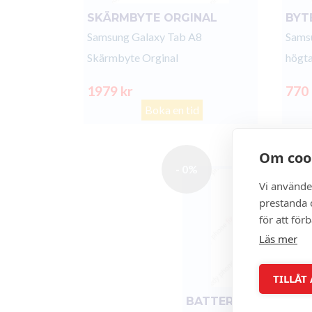
SKÄRMBYTE ORGINAL
BYT
Samsung Galaxy Tab A8
Samsu
Skärmbyte Orginal
högta
1979 kr
770
Boka en tid
Om coo
- 0%
Vi använde
prestanda o
för att för
Läs mer
TILLÅT
BATTERIBYTE