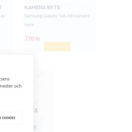
T
KAMERA BYTE
 av
Samsung Galaxy Tab A8 kamera
byte
770 kr
Boka en tid
tsens
 medier och
R COOKIES
VRIGA FRÅGOR