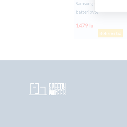
Samsung Galaxy Tab A8
batteribyte
1479 kr
Boka en tid