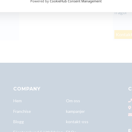
Powered by
CookieHub Consent Management
Samsung 
frågor
Kontakt
COMPANY
C
Hem
Om oss
Franchise
kampanjer
Blogg
kontakt-oss
F