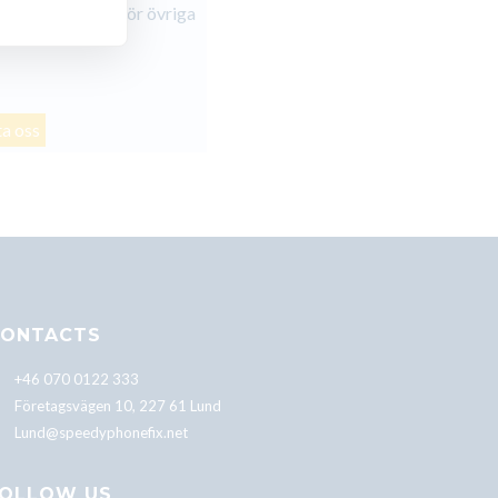
Galaxy Tab A8 för övriga
a oss
ONTACTS
+46 070 0122 333
Företagsvägen 10, 227 61 Lund
Lund@speedyphonefix.net
OLLOW US