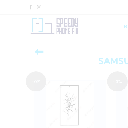
R
⬅
SAMSU
- 0%
- 0%