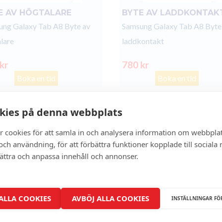
E AV HÖGTALARE
BYTE AV LADDKONTAK
ng Galaxy Tab A8 Byte av
Samsung Galaxy Tab A8 Byte
lare
laddkontakt
 kr
780 kr
Boka en tid
Boka en tid
kies på denna webbplats
r cookies för att samla in och analysera information om webbpla
ch användning, för att förbättra funktioner kopplade till sociala
bättra och anpassa innehåll och annonser.
 ALLA COOKIES
AVBÖJ ALLA COOKIES
INSTÄLLNINGAR FÖ
FÖR Ö