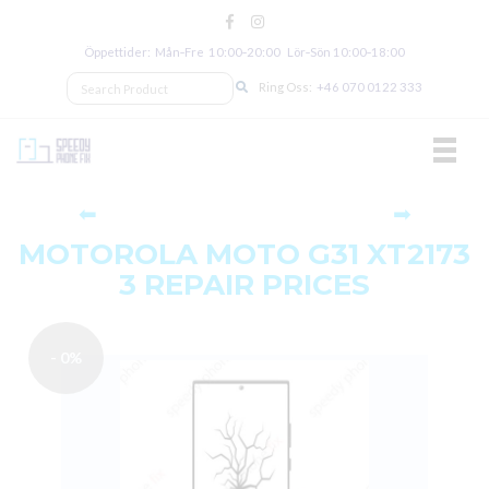
Öppettider: Mån‑Fre 10:00‑20:00 Lör‑Sön 10:00‑18:00
Ring Oss:
+46 070 0122 333
TOGGL
⬅
➡
MOTOROLA MOTO G31 XT2173
3 REPAIR PRICES
- 0%