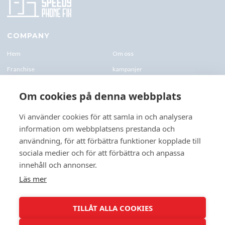
COMPANY
Hem
Om oss
Franchise
kampanjer
Blogg
kontakt-oss
Om cookies på denna webbplats
Företagskund & Utbildning
FAQs
Vi använder cookies för att samla in och analysera
information om webbplatsens prestanda och
CONTACTS
användning, för att förbättra funktioner kopplade till
+46 070 0122 333
sociala medier och för att förbättra och anpassa
Företagsvägen 10, 227 61 Lund
innehåll och annonser.
Lund@speedyphonefix.net
Läs mer
FOLLOW US
TILLÅT ALLA COOKIES