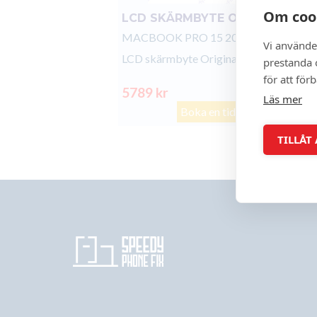
Om coo
LCD SKÄRMBYTE ORIGINAL
MACBOOK PRO 15 2015 A1398
Vi använde
LCD skärmbyte Original
prestanda o
för att för
5789 kr
Läs mer
Boka en tid
TILLÅT