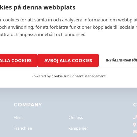
kies på denna webbplats
BATTERI BYTE ORGINAL
MACBOOK PRO 15 2015 A1398
r cookies för att samla in och analysera information om webbpla
Batteri Byte Orginal
ch användning, för att förbättra funktioner kopplade till sociala
bättra och anpassa innehåll och annonser.
1876 kr
Boka en tid
 ALLA COOKIES
AVBÖJ ALLA COOKIES
INSTÄLLNINGAR FÖ
Powered by
CookieHub Consent Management
COMPANY
C
Hem
Om oss
Franchise
kampanjer