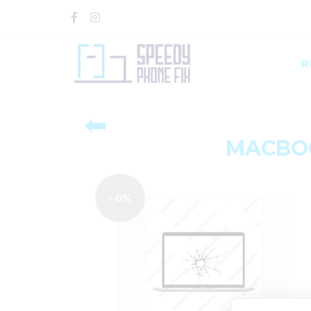
R
⬅
MACBOO
- 0%