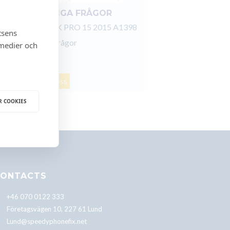
FÖR ÖVRIGA FRÅGOR
MACBOOK PRO 15 2015 A1398
tsens
för övriga frågor
 medier och
Kontakta oss
R COOKIES
ONTACTS
+46 070 0122 333
Företagsvägen 10, 227 61 Lund
Lund@speedyphonefix.net