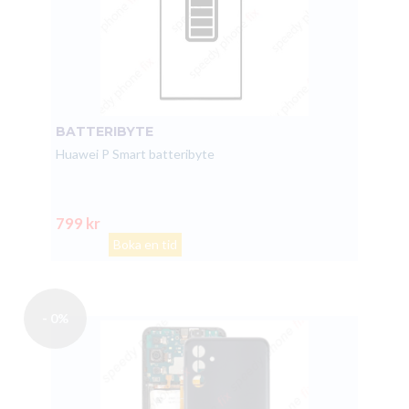
BATTERIBYTE
Huawei P Smart batteribyte
799 kr
Boka en tid
- 0%