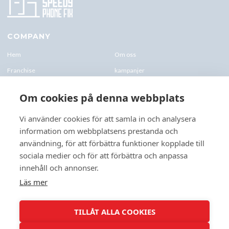
COMPANY
Hem
Om oss
Franchise
kampanjer
Blogg
kontakt-oss
Om cookies på denna webbplats
Företagskund & Utbildning
FAQs
Vi använder cookies för att samla in och analysera
information om webbplatsens prestanda och
CONTACTS
användning, för att förbättra funktioner kopplade till
+46 070 0122 333
sociala medier och för att förbättra och anpassa
Företagsvägen 10, 227 61 Lund
innehåll och annonser.
Lund@speedyphonefix.net
Läs mer
FOLLOW US
TILLÅT ALLA COOKIES