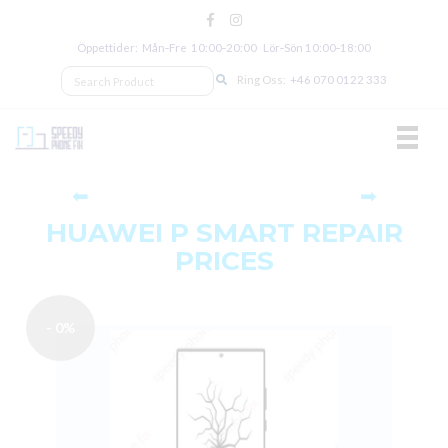
Öppettider: Mån‑Fre 10:00‑20:00 Lör‑Sön 10:00‑18:00
Ring Oss:
+46 070 0122 333
TOGGL
⬅
➡
HUAWEI P SMART REPAIR
PRICES
- 0%