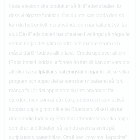
flesta elektroniska produkter så är iPadens batteri är
dess viktigaste funktion. Om du inte kan ladda den så
kan du helt enkelt inte använda den när batteriet väl tar
slut. Din iPads batteri har oftast en livslängd på några år,
sedan börjar det hålla mindre och mindre ström och
måste därför laddas allt oftare. Om du upplever att din
iPads batteri laddas ut fortare än förr så kan det vara bra
att kika på
surfplattans batteriinställningar
för att se vilka
program och appar det är som drar ur batteriet så fort. I
många fall är det appar som du inte använder för
stunden, men som är på i bakgrunden och som också
kopplar upp sig mot nät eller Bluetooth, vilket i sin tur
drar onödig laddning. Förutom att kontrollera vilka appar
som drar ur ditt batteri så kan du även ta en titt på
surfplattans batterihälsa. Om fliken ”maximal kapacitet”