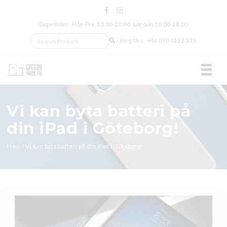
Öppettider: Mån‑Fre 10:00‑20:00 Lör‑Sön 10:00‑18:00
Ring Oss:
+46 070 0122 333
TOGGL
Vi kan byta batteri på
din iPad i Göteborg!
Hem
/
Vi kan byta batteri på din iPad i Göteborg!