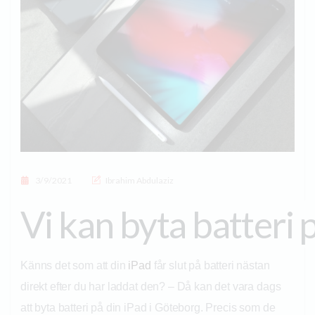
Posted on
3/9/2021
Ibrahim Abdulaziz
Vi kan byta batteri 
Känns det som att din
iPad
får slut på batteri nästan
direkt efter du har laddat den? – Då kan det vara dags
att byta batteri på din iPad i Göteborg. Precis som de