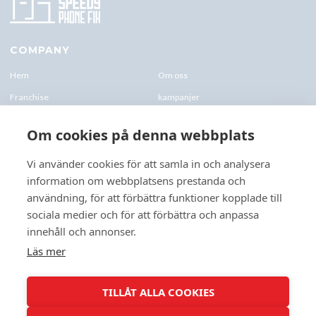
COMPANY
Hem
Om oss
Franchise
kampanjer
Blogg
kontakt-oss
Om cookies på denna webbplats
Företagskund & Utbildning
FAQs
Vi använder cookies för att samla in och analysera
information om webbplatsens prestanda och
CONTACTS
användning, för att förbättra funktioner kopplade till
+46 070 0122 333
sociala medier och för att förbättra och anpassa
Företagsvägen 10, 227 61 Lund
innehåll och annonser.
Lund@speedyphonefix.net
Läs mer
FOLLOW US
TILLÅT ALLA COOKIES