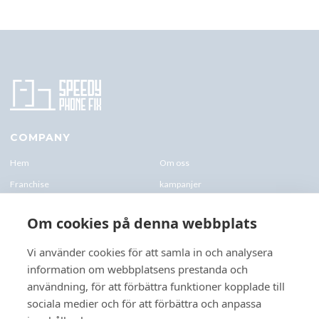
COMPANY
Hem
Om oss
Franchise
kampanjer
Blogg
kontakt-oss
Om cookies på denna webbplats
Företagskund & Utbildning
FAQs
Vi använder cookies för att samla in och analysera
information om webbplatsens prestanda och
CONTACTS
användning, för att förbättra funktioner kopplade till
+46 070 0122 333
sociala medier och för att förbättra och anpassa
Företagsvägen 10, 227 61 Lund